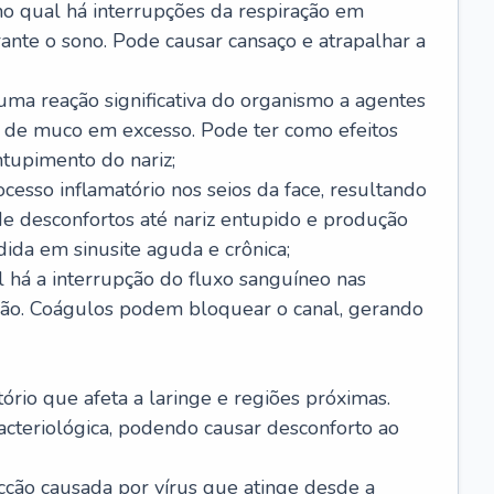
no qual há interrupções da respiração em
ante o sono. Pode causar cansaço e atrapalhar a
 uma reação significativa do organismo a agentes
 de muco em excesso. Pode ter como efeitos
ntupimento do nariz;
cesso inflamatório nos seios da face, resultando
 desconfortos até nariz entupido e produção
ida em sinusite aguda e crônica;
 há a interrupção do fluxo sanguíneo nas
mão. Coágulos podem bloquear o canal, gerando
tório que afeta a laringe e regiões próximas.
acteriológica, podendo causar desconforto ao
cção causada por vírus que atinge desde a