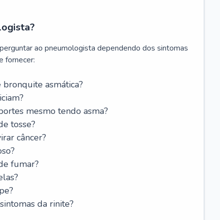
logista?
 perguntar ao pneumologista dependendo dos sintomas
 fornecer:
 bronquite asmática?
iciam?
esportes mesmo tendo asma?
de tosse?
rar câncer?
oso?
 de fumar?
elas?
ipe?
intomas da rinite?