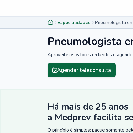
Menu lateral
Menu lateral
Especialidades
Pneumologista em
Pneumologista e
Aproveite os valores reduzidos e agende 
Agendar teleconsulta
Há mais de 25 anos
a Medprev facilita s
O princípio é simples: pague somente pelo