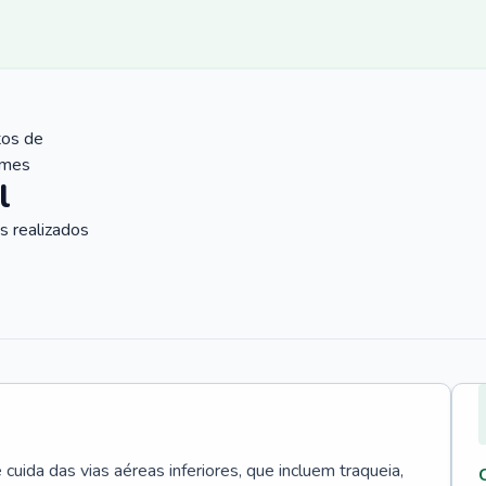
tos de
ames
l
 realizados
uida das vias aéreas inferiores, que incluem traqueia,