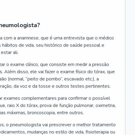
neumologista?
a com a anamnese, que é uma entrevista que o médico
 hábitos de vida, seu histórico de saúde pessoal e
estar ali.
zar o exame clínico, que consiste em medir a pressão
s. Além disso, ele vai fazer o exame físico do tórax, que
ião (normal, “peito de pombo”, escavado etc.), a
iração, da voz e da tosse e outros testes pertinentes.
tar exames complementares para confirmar o possível
e, raio X do tórax, prova de função pulmonar, oximetria,
ias máximas, broncoscopia, entre outros.
, o pneumologista vai prescrever o melhor tratamento
edicamentos, mudanças no estilo de vida, fisioterapia ou