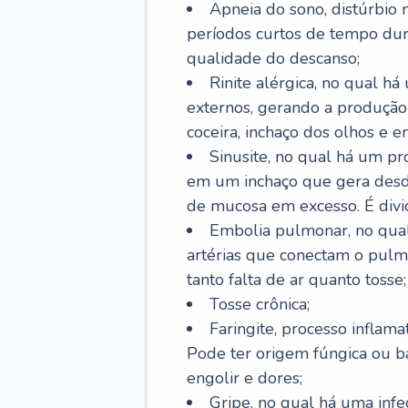
Apneia do sono, distúrbio 
períodos curtos de tempo dur
qualidade do descanso;
Rinite alérgica, no qual há
externos, gerando a produção
coceira, inchaço dos olhos e e
Sinusite, no qual há um pro
em um inchaço que gera desde
de mucosa em excesso. É divid
Embolia pulmonar, no qual
artérias que conectam o pul
tanto falta de ar quanto tosse;
Tosse crônica;
Faringite, processo inflama
Pode ter origem fúngica ou b
engolir e dores;
Gripe, no qual há uma infe