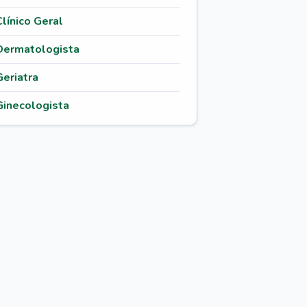
Clínico Geral
Dermatologista
Geriatra
Ginecologista