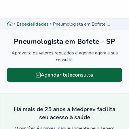
Menu lateral
Menu lateral
Especialidades
Pneumologista em Bofete - SP
Pneumologista em Bofete - SP
Aproveite os valores reduzidos e agende agora a sua
consulta.
Agendar teleconsulta
Há mais de 25 anos a Medprev facilita
seu acesso à saúde
O princípio é simples: pague somente pelo serviço