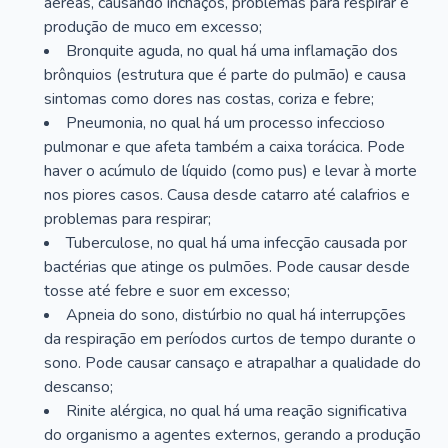
aéreas, causando inchaços, problemas para respirar e
produção de muco em excesso;
Bronquite aguda, no qual há uma inflamação dos
brônquios (estrutura que é parte do pulmão) e causa
sintomas como dores nas costas, coriza e febre;
Pneumonia, no qual há um processo infeccioso
pulmonar e que afeta também a caixa torácica. Pode
haver o acúmulo de líquido (como pus) e levar à morte
nos piores casos. Causa desde catarro até calafrios e
problemas para respirar;
Tuberculose, no qual há uma infecção causada por
bactérias que atinge os pulmões. Pode causar desde
tosse até febre e suor em excesso;
Apneia do sono, distúrbio no qual há interrupções
da respiração em períodos curtos de tempo durante o
sono. Pode causar cansaço e atrapalhar a qualidade do
descanso;
Rinite alérgica, no qual há uma reação significativa
do organismo a agentes externos, gerando a produção