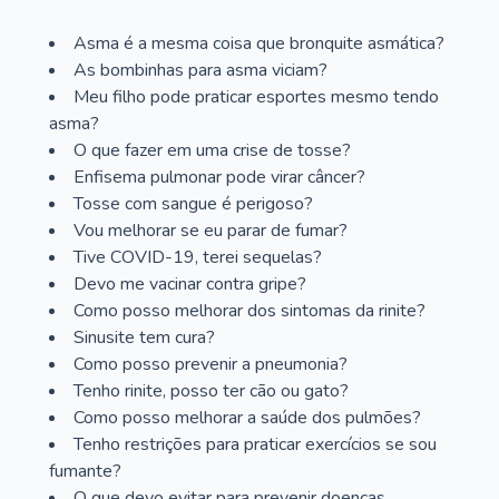
Asma é a mesma coisa que bronquite asmática?
As bombinhas para asma viciam?
Meu filho pode praticar esportes mesmo tendo
asma?
O que fazer em uma crise de tosse?
Enfisema pulmonar pode virar câncer?
Tosse com sangue é perigoso?
Vou melhorar se eu parar de fumar?
Tive COVID-19, terei sequelas?
Devo me vacinar contra gripe?
Como posso melhorar dos sintomas da rinite?
Sinusite tem cura?
Como posso prevenir a pneumonia?
Tenho rinite, posso ter cão ou gato?
Como posso melhorar a saúde dos pulmões?
Tenho restrições para praticar exercícios se sou
fumante?
O que devo evitar para prevenir doenças