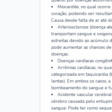
quanto por doenças autoimune
Miocardite, no qual ocorr
coração, podendo ser resultant
Causa desde falta de ar até do
Arteriosclerose (doença ate
transportam sangue e oxigena
estreitas devido ao acúmulo 
pode aumentar as chances de s
doenças;
Doenças cardíacas congênit
Arritmias cardíacas, no qua
categorizada em taquicardia (b
lentas). Em ambos os casos, 
bombeamento do sangue e fu
Acidente vascular cerebral
cérebro causada pelo entupim
sangue. Pode ter como sequel