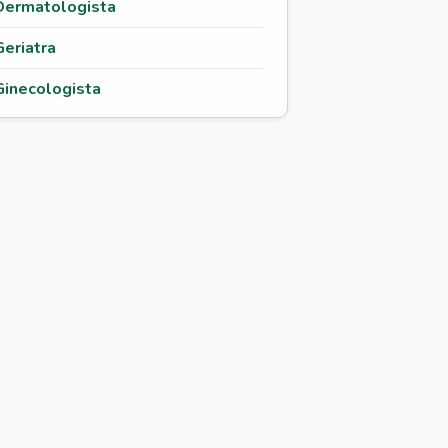
Dermatologista
Geriatra
Ginecologista