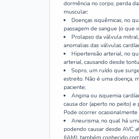
dormência no corpo, perda da 
muscular;
Doenças isquêmicas, no qua
passagem de sangue (o que inc
Prolapso da válvula mitra
anomalias das válvulas cardíac
Hipertensão arterial, no q
arterial, causando desde tontu
Sopro, um ruído que surg
estreito. Não é uma doença, m
paciente;
Angina ou isquemia cardía
causa dor (aperto no peito) e
Pode ocorrer ocasionalmente 
Aneurisma, no qual há uma
podendo causar desde AVC até
(IAM), também conhecido com