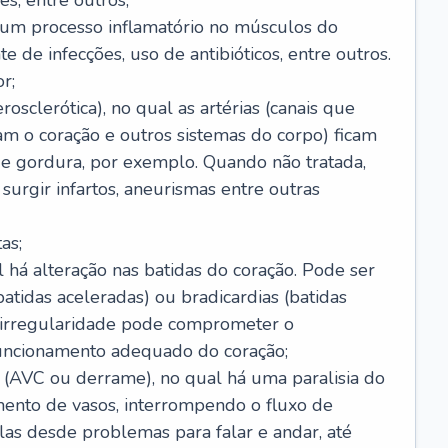
s, entre outros;
e um processo inflamatório no músculos do
e de infecções, uso de antibióticos, entre outros.
r;
rosclerótica), no qual as artérias (canais que
m o coração e outros sistemas do corpo) ficam
de gordura, por exemplo. Quando não tratada,
urgir infartos, aneurismas entre outras
as;
l há alteração nas batidas do coração. Pode ser
atidas aceleradas) ou bradicardias (batidas
a irregularidade pode comprometer o
ncionamento adequado do coração;
 (AVC ou derrame), no qual há uma paralisia do
ento de vasos, interrompendo o fluxo de
as desde problemas para falar e andar, até