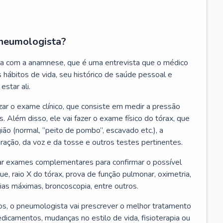
neumologista?
a com a anamnese, que é uma entrevista que o médico
 hábitos de vida, seu histórico de saúde pessoal e
estar ali.
zar o exame clínico, que consiste em medir a pressão
s. Além disso, ele vai fazer o exame físico do tórax, que
ião (normal, “peito de pombo”, escavado etc.), a
iração, da voz e da tosse e outros testes pertinentes.
tar exames complementares para confirmar o possível
e, raio X do tórax, prova de função pulmonar, oximetria,
ias máximas, broncoscopia, entre outros.
, o pneumologista vai prescrever o melhor tratamento
edicamentos, mudanças no estilo de vida, fisioterapia ou