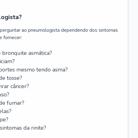
logista?
 perguntar ao pneumologista dependendo dos sintomas
 fornecer:
 bronquite asmática?
iciam?
esportes mesmo tendo asma?
de tosse?
rar câncer?
oso?
 de fumar?
elas?
ipe?
intomas da rinite?