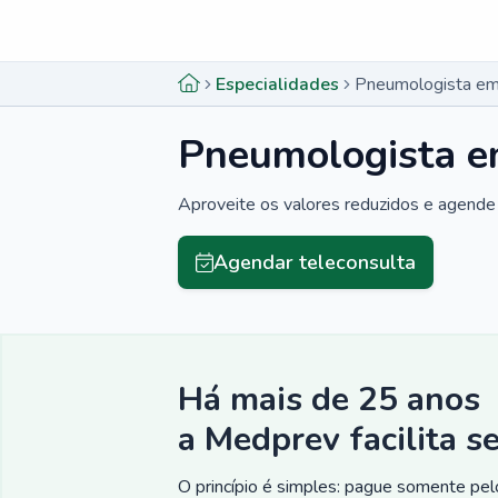
Menu lateral
Menu lateral
Especialidades
Pneumologista em
Pneumologista e
Aproveite os valores reduzidos e agende 
Agendar teleconsulta
Há mais de 25 anos
a Medprev facilita s
O princípio é simples: pague somente pelo