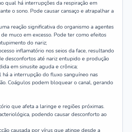
no qual há interrupções da respiração em
ante o sono. Pode causar cansaço e atrapalhar a
 uma reação significativa do organismo a agentes
 de muco em excesso. Pode ter como efeitos
ntupimento do nariz;
cesso inflamatório nos seios da face, resultando
 desconfortos até nariz entupido e produção
ida em sinusite aguda e crônica;
 há a interrupção do fluxo sanguíneo nas
mão. Coágulos podem bloquear o canal, gerando
tório que afeta a laringe e regiões próximas.
acteriológica, podendo causar desconforto ao
cção causada por vírus que atinge desde a