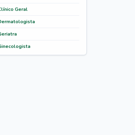
Clínico Geral
Dermatologista
Geriatra
Ginecologista