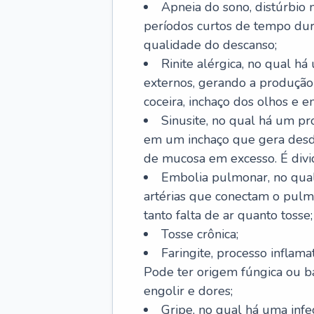
Apneia do sono, distúrbio 
períodos curtos de tempo dur
qualidade do descanso;
Rinite alérgica, no qual há
externos, gerando a produção
coceira, inchaço dos olhos e e
Sinusite, no qual há um pro
em um inchaço que gera desde
de mucosa em excesso. É divid
Embolia pulmonar, no qual
artérias que conectam o pul
tanto falta de ar quanto tosse;
Tosse crônica;
Faringite, processo inflama
Pode ter origem fúngica ou b
engolir e dores;
Gripe, no qual há uma infe