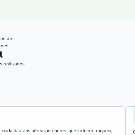
tos de
ames
l
 realizados
uida das vias aéreas inferiores, que incluem traqueia,