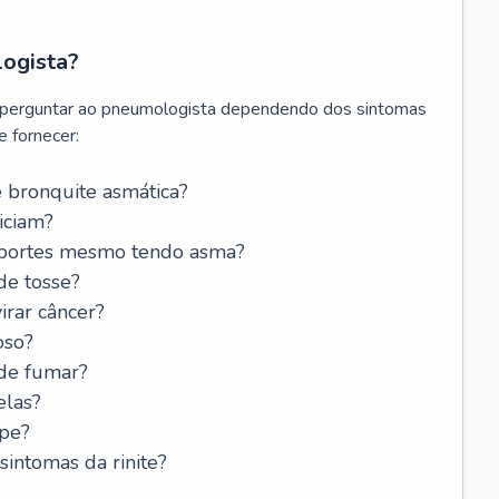
logista?
 perguntar ao pneumologista dependendo dos sintomas
 fornecer:
 bronquite asmática?
iciam?
esportes mesmo tendo asma?
de tosse?
rar câncer?
oso?
 de fumar?
elas?
ipe?
intomas da rinite?