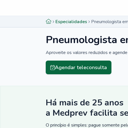
Menu lateral
Menu lateral
Especialidades
Pneumologista em
Pneumologista e
Aproveite os valores reduzidos e agende 
Agendar teleconsulta
Há mais de 25 anos
a Medprev facilita s
O princípio é simples: pague somente pelo