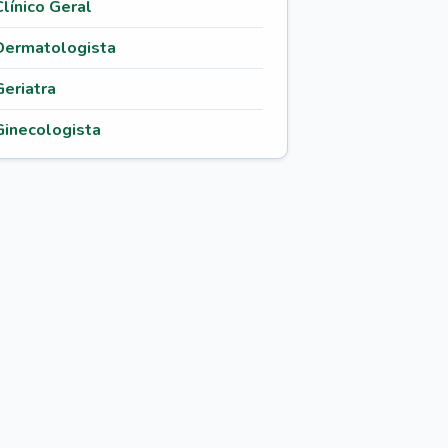
Clínico Geral
Dermatologista
Geriatra
Ginecologista