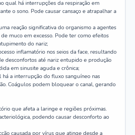
no qual há interrupções da respiração em
ante o sono. Pode causar cansaço e atrapalhar a
 uma reação significativa do organismo a agentes
 de muco em excesso. Pode ter como efeitos
ntupimento do nariz;
cesso inflamatório nos seios da face, resultando
 desconfortos até nariz entupido e produção
ida em sinusite aguda e crônica;
 há a interrupção do fluxo sanguíneo nas
mão. Coágulos podem bloquear o canal, gerando
tório que afeta a laringe e regiões próximas.
acteriológica, podendo causar desconforto ao
cção causada por vírus que atinge desde a