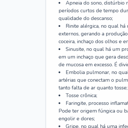
Apneia do sono, distúrbio 
períodos curtos de tempo dur
qualidade do descanso;
Rinite alérgica, no qual há
externos, gerando a produção
coceira, inchaço dos olhos e e
Sinusite, no qual há um pro
em um inchaço que gera desde
de mucosa em excesso. É divid
Embolia pulmonar, no qual
artérias que conectam o pul
tanto falta de ar quanto tosse;
Tosse crônica;
Faringite, processo inflama
Pode ter origem fúngica ou b
engolir e dores;
Gripe, no qual há uma infe