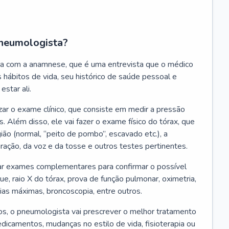
neumologista?
a com a anamnese, que é uma entrevista que o médico
 hábitos de vida, seu histórico de saúde pessoal e
estar ali.
zar o exame clínico, que consiste em medir a pressão
s. Além disso, ele vai fazer o exame físico do tórax, que
ião (normal, “peito de pombo”, escavado etc.), a
iração, da voz e da tosse e outros testes pertinentes.
tar exames complementares para confirmar o possível
e, raio X do tórax, prova de função pulmonar, oximetria,
ias máximas, broncoscopia, entre outros.
, o pneumologista vai prescrever o melhor tratamento
edicamentos, mudanças no estilo de vida, fisioterapia ou