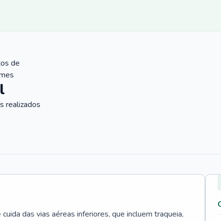
tos de
ames
l
 realizados
uida das vias aéreas inferiores, que incluem traqueia,