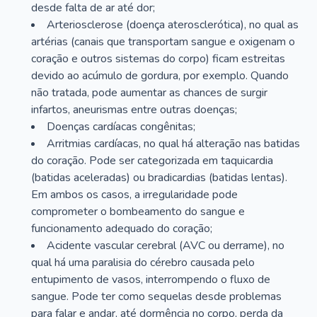
desde falta de ar até dor;
Arteriosclerose (doença aterosclerótica), no qual as
artérias (canais que transportam sangue e oxigenam o
coração e outros sistemas do corpo) ficam estreitas
devido ao acúmulo de gordura, por exemplo. Quando
não tratada, pode aumentar as chances de surgir
infartos, aneurismas entre outras doenças;
Doenças cardíacas congênitas;
Arritmias cardíacas, no qual há alteração nas batidas
do coração. Pode ser categorizada em taquicardia
(batidas aceleradas) ou bradicardias (batidas lentas).
Em ambos os casos, a irregularidade pode
comprometer o bombeamento do sangue e
funcionamento adequado do coração;
Acidente vascular cerebral (AVC ou derrame), no
qual há uma paralisia do cérebro causada pelo
entupimento de vasos, interrompendo o fluxo de
sangue. Pode ter como sequelas desde problemas
para falar e andar, até dormência no corpo, perda da