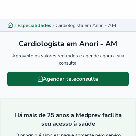
Menu lateral
Menu lateral
Especialidades
Cardiologista em Anori - AM
Cardiologista em Anori - AM
Aproveite os valores reduzidos e agende agora a sua
consulta.
Agendar teleconsulta
Há mais de 25 anos a Medprev facilita
seu acesso à saúde
O princípio é simples: pague somente pelo serviço