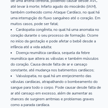
de uma artéria cerebral, podendo causar desde AVC
até levar à morte; Infarto agudo do miocárdio (IAM),
também conhecido como Ataque Cardíaco, no qual há
uma interrupção do fluxo sanguíneo até o coração. Em
muitos casos, pode ser fatal;
Cardiopatia congênita, no qual há uma anomalia no
coração durante o seu processo de formação. Ocorre
no início da gestação e pode afetar o bebê desde a
infância até a vida adulta;
Doença reumática cardíaca, sequela da febre
reumática que altera as válvulas e também músculos
do coração. Causa desde falta de ar e cansaço
constante, até mudança nos batimentos cardíacos;
Valvulopatia, no qual há um enrijecimento das
válvulas cardíacas, atrapalhando o bombeamento do
sangue para todo o corpo. Pode causar desde falta de
ar até cansaço em excesso, além de aumentar as
chances de surgirem arritmias e problemas graves
como a parada cardíaca.