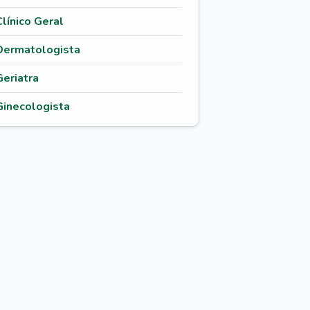
Clínico Geral
Dermatologista
Geriatra
Ginecologista