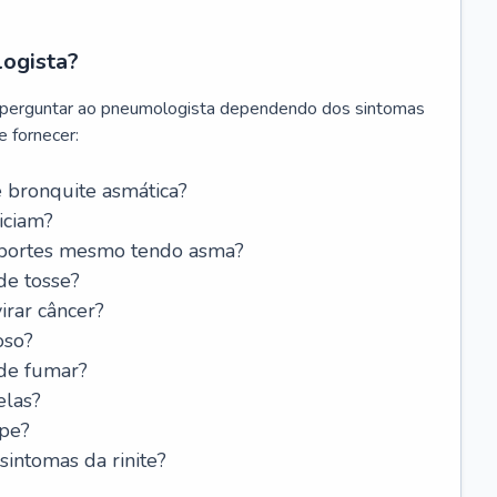
logista?
 perguntar ao pneumologista dependendo dos sintomas
 fornecer:
 bronquite asmática?
iciam?
esportes mesmo tendo asma?
de tosse?
rar câncer?
oso?
 de fumar?
elas?
ipe?
intomas da rinite?