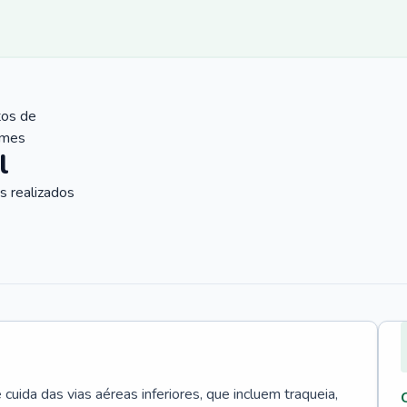
tos de
ames
l
 realizados
uida das vias aéreas inferiores, que incluem traqueia,