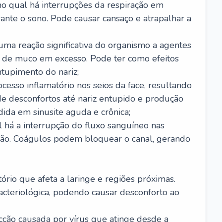
no qual há interrupções da respiração em
ante o sono. Pode causar cansaço e atrapalhar a
 uma reação significativa do organismo a agentes
 de muco em excesso. Pode ter como efeitos
ntupimento do nariz;
cesso inflamatório nos seios da face, resultando
 desconfortos até nariz entupido e produção
ida em sinusite aguda e crônica;
 há a interrupção do fluxo sanguíneo nas
mão. Coágulos podem bloquear o canal, gerando
tório que afeta a laringe e regiões próximas.
acteriológica, podendo causar desconforto ao
cção causada por vírus que atinge desde a