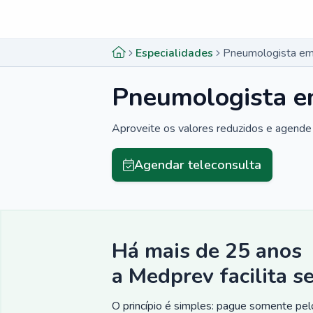
Menu lateral
Menu lateral
Especialidades
Pneumologista em
Pneumologista e
Aproveite os valores reduzidos e agende 
Agendar teleconsulta
Há mais de 25 anos
a Medprev facilita s
O princípio é simples: pague somente pelo