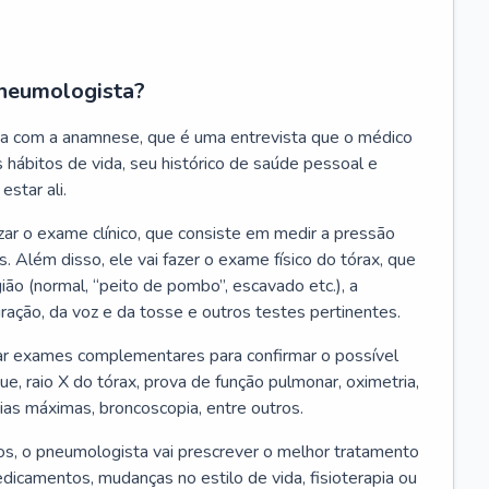
neumologista?
a com a anamnese, que é uma entrevista que o médico
 hábitos de vida, seu histórico de saúde pessoal e
estar ali.
zar o exame clínico, que consiste em medir a pressão
s. Além disso, ele vai fazer o exame físico do tórax, que
ião (normal, “peito de pombo”, escavado etc.), a
iração, da voz e da tosse e outros testes pertinentes.
tar exames complementares para confirmar o possível
e, raio X do tórax, prova de função pulmonar, oximetria,
ias máximas, broncoscopia, entre outros.
, o pneumologista vai prescrever o melhor tratamento
edicamentos, mudanças no estilo de vida, fisioterapia ou