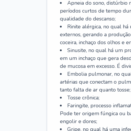
Apneia do sono, distúrbio 
períodos curtos de tempo dur
qualidade do descanso;
Rinite alérgica, no qual há
externos, gerando a produção
coceira, inchaço dos olhos e e
Sinusite, no qual há um pro
em um inchaço que gera desde
de mucosa em excesso. É divid
Embolia pulmonar, no qual
artérias que conectam o pul
tanto falta de ar quanto tosse;
Tosse crônica;
Faringite, processo inflama
Pode ter origem fúngica ou b
engolir e dores;
Gripe, no qual há uma infe