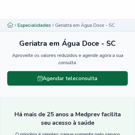
Menu lateral
Menu lateral
Especialidades
Geriatra em Água Doce - SC
Geriatra em Água Doce - SC
Aproveite os valores reduzidos e agende agora a sua
consulta.
Agendar teleconsulta
Há mais de 25 anos a Medprev facilita
seu acesso à saúde
O princípio é simples: pague somente pelo serviço