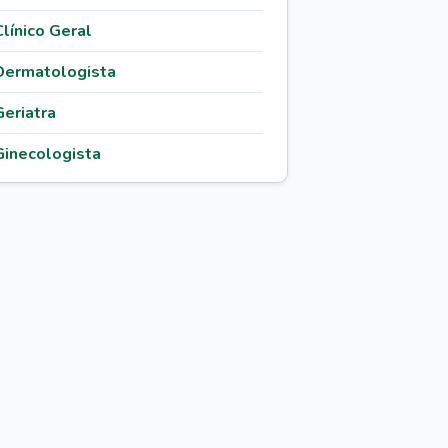
Clínico Geral
Dermatologista
Geriatra
Ginecologista