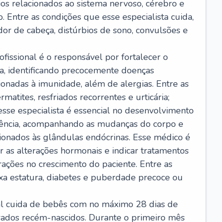
ios relacionados ao sistema nervoso, cérebro e
 Entre as condições que esse especialista cuida,
dor de cabeça, distúrbios de sono, convulsões e
ofissional é o responsável por fortalecer o
ça, identificando precocemente doenças
cionadas à imunidade, além de alergias. Entre as
matites, resfriados recorrentes e urticária;
 esse especialista é essencial no desenvolvimento
scência, acompanhando as mudanças do corpo e
ionados às glândulas endócrinas. Esse médico é
 as alterações hormonais e indicar tratamentos
rações no crescimento do paciente. Entre as
ixa estatura, diabetes e puberdade precoce ou
nal cuida de bebês com no máximo 28 dias de
erados recém-nascidos. Durante o primeiro mês