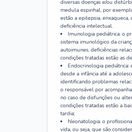
diversas doenças e/ou distúrb
medula espinhal, por exemplo.
estão a epilepsia, enxaqueca, 
deficiência intelectual.
Imunologia pediátrica: o pr
sistema imunológico da crian
autoimunes, deficiências rela
condições tratadas estão as der
Endocrinologia pediátrica:
desde a infância até a adole
identificando problemas relac
o responsável por acompanhar
no caso de disfunções ou alte
condições tratadas estão a ba
tardia;
Neonatologia: o profissio
vida, ou seja, que são consid