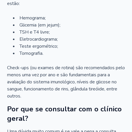
estão:
Hemograma;
Glicemia (em jejum);
TSH e T4 livre;
Eletrocardiograma;
Teste ergométrico;
Tomografia.
Check-ups (ou exames de rotina) são recomendados pelo
menos uma vez por ano e são fundamentais para a
avaliação do sistema imunológico, níveis de glicose no
sangue, funcionamento de rins, glândula tireóide, entre
outros.
Por que se consultar com o clínico
geral?
Uma dúvida muito comum é se vale a pena a consulta