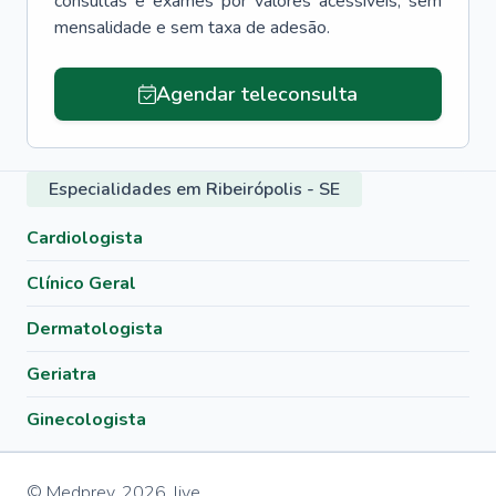
consultas e exames por valores acessíveis, sem
mensalidade e sem taxa de adesão.
Agendar teleconsulta
Especialidades em Ribeirópolis - SE
Cardiologista
Clínico Geral
Dermatologista
Geriatra
Ginecologista
© Medprev,
2026
,
live