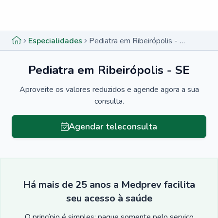
Menu lateral
Menu lateral
Especialidades
Pediatra em Ribeirópolis - SE
Pediatra em Ribeirópolis - SE
Aproveite os valores reduzidos e agende agora a sua
consulta.
Agendar teleconsulta
Há mais de 25 anos a Medprev facilita
seu acesso à saúde
O princípio é simples: pague somente pelo serviço