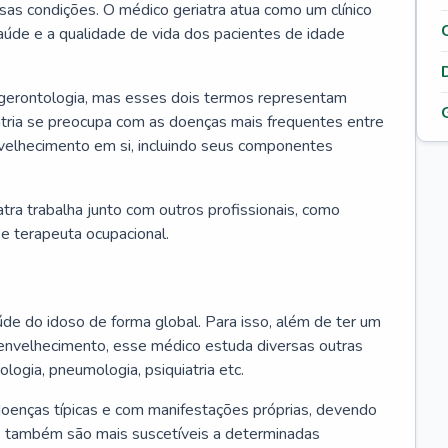
ssas condições. O médico geriatra atua como um clínico
úde e a qualidade de vida dos pacientes de idade
 gerontologia, mas esses dois termos representam
iatria se preocupa com as doenças mais frequentes entre
nvelhecimento em si, incluindo seus componentes
atra trabalha junto com outros profissionais, como
a e terapeuta ocupacional.
úde do idoso de forma global. Para isso, além de ter um
nvelhecimento, esse médico estuda diversas outras
ologia, pneumologia, psiquiatria etc.
oenças típicas e com manifestações próprias, devendo
os também são mais suscetíveis a determinadas