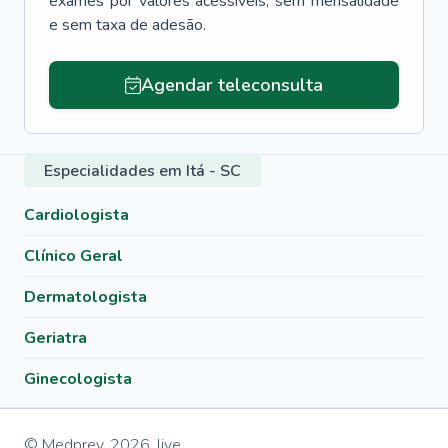
exames por valores acessíveis, sem mensalidade
e sem taxa de adesão.
Agendar teleconsulta
Especialidades em Itá - SC
Cardiologista
Clínico Geral
Dermatologista
Geriatra
Ginecologista
© Medprev,
2026
,
live