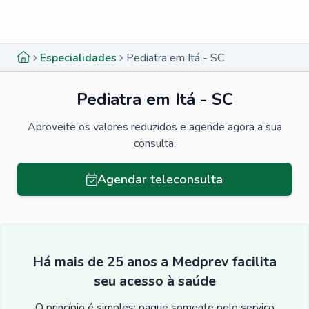
Menu lateral
Menu lateral
Especialidades
Pediatra em Itá - SC
Pediatra em Itá - SC
Aproveite os valores reduzidos e agende agora a sua
consulta.
Agendar teleconsulta
Há mais de 25 anos a Medprev facilita
seu acesso à saúde
O princípio é simples: pague somente pelo serviço