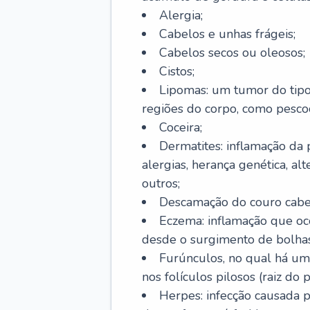
Alergia;
Cabelos e unhas frágeis;
Cabelos secos ou oleosos;
Cistos;
Lipomas: um tumor do tip
regiões do corpo, como pescoç
Coceira;
Dermatites: inflamação da 
alergias, herança genética, al
outros;
Descamação do couro cabel
Eczema: inflamação que oc
desde o surgimento de bolhas
Furúnculos, no qual há um
nos folículos pilosos (raiz do
Herpes: infecção causada 