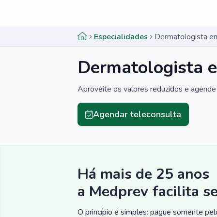
Menu lateral
Menu lateral
Especialidades
Dermatologista em
Dermatologista e
Aproveite os valores reduzidos e agende 
Agendar teleconsulta
Há mais de 25 anos
a Medprev facilita s
O princípio é simples: pague somente pelo