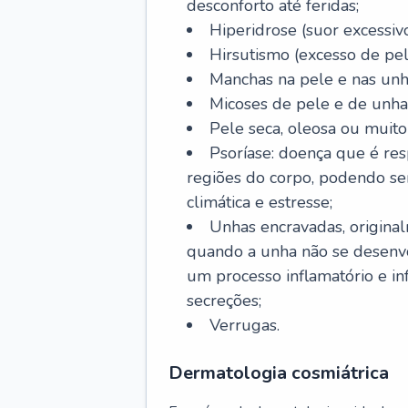
desconforto até feridas;
Hiperidrose (suor excessivo
Hirsutismo (excesso de pel
Manchas na pele e nas unh
Micoses de pele e de unha
Pele seca, oleosa ou muito 
Psoríase: doença que é re
regiões do corpo, podendo se
climática e estresse;
Unhas encravadas, origina
quando a unha não se desenvo
um processo inflamatório e i
secreções;
Verrugas.
Dermatologia cosmiátrica