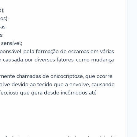
);
os);
as;
s;
sensível;
sponsável pela formação de escamas em várias
r causada por diversos fatores, como mudança
lmente chamadas de onicocriptose, que ocorre
lve devido ao tecido que a envolve, causando
nfeccioso que gera desde incômodos até