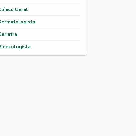
Clínico Geral
Dermatologista
Geriatra
Ginecologista