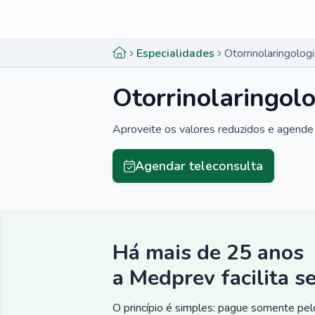
Menu lateral
Menu lateral
Especialidades
Otorrinolaringolo
Otorrinolaringol
Aproveite os valores reduzidos e agende 
Agendar teleconsulta
Há mais de 25 anos
a Medprev facilita s
O princípio é simples: pague somente pelo