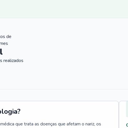
tos de
ames
l
 realizados
ologia?
e médica que trata as doenças que afetam o nariz, os