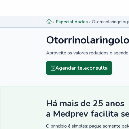
Menu lateral
Menu lateral
Especialidades
Otorrinolaringolo
Otorrinolaringol
Aproveite os valores reduzidos e agende 
Agendar teleconsulta
Há mais de 25 anos
a Medprev facilita s
O princípio é simples: pague somente pelo