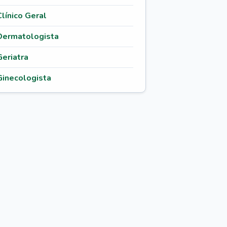
Clínico Geral
Dermatologista
Geriatra
Ginecologista