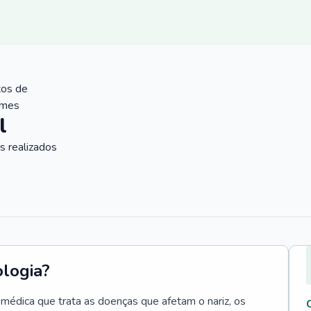
tos de
ames
l
 realizados
ologia?
e médica que trata as doenças que afetam o nariz, os