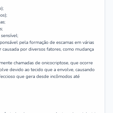
);
os);
as;
s;
sensível;
sponsável pela formação de escamas em várias
r causada por diversos fatores, como mudança
lmente chamadas de onicocriptose, que ocorre
lve devido ao tecido que a envolve, causando
nfeccioso que gera desde incômodos até