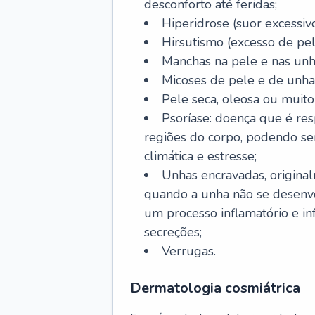
desconforto até feridas;
Hiperidrose (suor excessivo
Hirsutismo (excesso de pel
Manchas na pele e nas unh
Micoses de pele e de unha
Pele seca, oleosa ou muito 
Psoríase: doença que é re
regiões do corpo, podendo se
climática e estresse;
Unhas encravadas, origina
quando a unha não se desenvo
um processo inflamatório e i
secreções;
Verrugas.
Dermatologia cosmiátrica