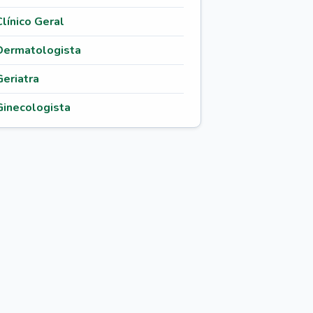
Clínico Geral
Dermatologista
Geriatra
Ginecologista