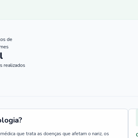
tos de
ames
l
 realizados
ologia?
e médica que trata as doenças que afetam o nariz, os