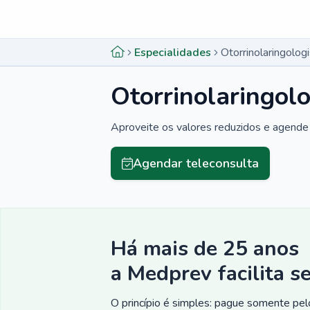
Menu lateral
Menu lateral
Especialidades
Otorrinolaringolo
Otorrinolaringol
Aproveite os valores reduzidos e agende 
Agendar teleconsulta
Há mais de 25 anos
a Medprev facilita s
O princípio é simples: pague somente pelo