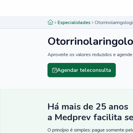
Menu lateral
Menu lateral
Especialidades
Otorrinolaringolog
Otorrinolaringol
Aproveite os valores reduzidos e agende 
Agendar teleconsulta
Há mais de 25 anos
a Medprev facilita s
O princípio é simples: pague somente pelo