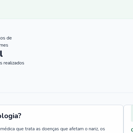
tos de
ames
l
 realizados
ologia?
e médica que trata as doenças que afetam o nariz, os