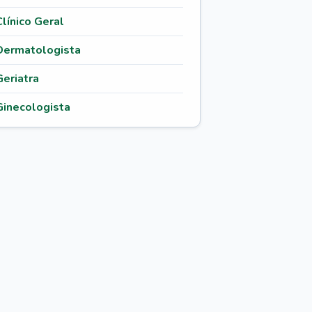
Clínico Geral
Dermatologista
Geriatra
Ginecologista