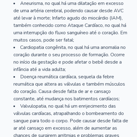
Aneurisma, no qual há uma dilatação em excesso
de uma artéria cerebral, podendo causar desde AVC
até levar à morte; Infarto agudo do miocárdio (IAM),
também conhecido como Ataque Cardíaco, no qual há
uma interrupção do fluxo sanguíneo até o coração. Em
muitos casos, pode ser fatal;
Cardiopatia congênita, no qual há uma anomalia no
coração durante o seu processo de formação. Ocorre
no início da gestação e pode afetar o bebê desde a
infância até a vida adulta;
Doença reumática cardíaca, sequela da febre
reumática que altera as válvulas e também músculos
do coração. Causa desde falta de ar e cansaço
constante, até mudança nos batimentos cardíacos;
Valvulopatia, no qual há um enrijecimento das
válvulas cardíacas, atrapalhando o bombeamento do
sangue para todo o corpo. Pode causar desde falta de
ar até cansaço em excesso, além de aumentar as
chances de surgirem arritmias e problemas graves