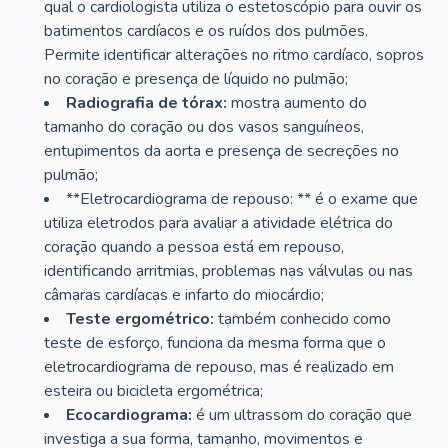
qual o cardiologista utiliza o estetoscópio para ouvir os
batimentos cardíacos e os ruídos dos pulmões.
Permite identificar alterações no ritmo cardíaco, sopros
no coração e presença de líquido no pulmão;
Radiografia de tórax:
mostra aumento do
tamanho do coração ou dos vasos sanguíneos,
entupimentos da aorta e presença de secreções no
pulmão;
**Eletrocardiograma de repouso: ** é o exame que
utiliza eletrodos para avaliar a atividade elétrica do
coração quando a pessoa está em repouso,
identificando arritmias, problemas nas válvulas ou nas
câmaras cardíacas e infarto do miocárdio;
Teste ergométrico:
também conhecido como
teste de esforço, funciona da mesma forma que o
eletrocardiograma de repouso, mas é realizado em
esteira ou bicicleta ergométrica;
Ecocardiograma:
é um ultrassom do coração que
investiga a sua forma, tamanho, movimentos e