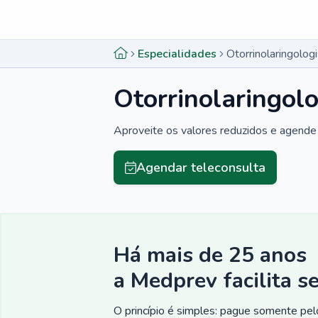
Menu lateral
Menu lateral
Especialidades
Otorrinolaringolo
Otorrinolaringol
Aproveite os valores reduzidos e agende 
Agendar teleconsulta
Há mais de 25 anos
a Medprev facilita s
O princípio é simples: pague somente pelo