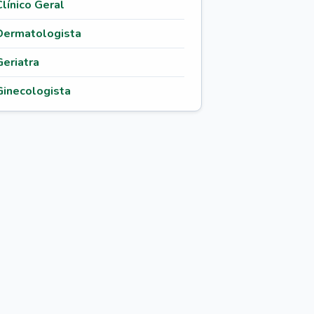
Clínico Geral
Dermatologista
Geriatra
Ginecologista