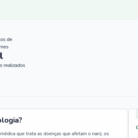
tos de
ames
l
 realizados
ologia?
e médica que trata as doenças que afetam o nariz, os