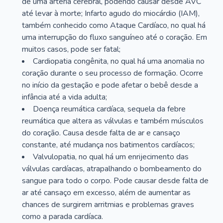
de uma artéria cerebral, podendo causar desde AVC
até levar à morte; Infarto agudo do miocárdio (IAM),
também conhecido como Ataque Cardíaco, no qual há
uma interrupção do fluxo sanguíneo até o coração. Em
muitos casos, pode ser fatal;
Cardiopatia congênita, no qual há uma anomalia no
coração durante o seu processo de formação. Ocorre
no início da gestação e pode afetar o bebê desde a
infância até a vida adulta;
Doença reumática cardíaca, sequela da febre
reumática que altera as válvulas e também músculos
do coração. Causa desde falta de ar e cansaço
constante, até mudança nos batimentos cardíacos;
Valvulopatia, no qual há um enrijecimento das
válvulas cardíacas, atrapalhando o bombeamento do
sangue para todo o corpo. Pode causar desde falta de
ar até cansaço em excesso, além de aumentar as
chances de surgirem arritmias e problemas graves
como a parada cardíaca.