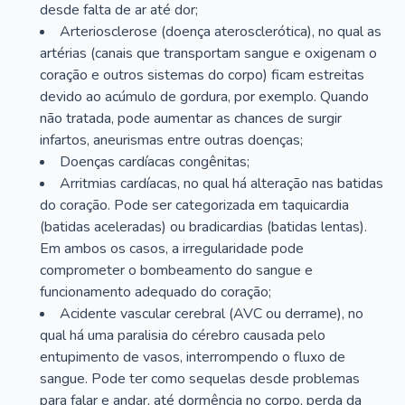
desde falta de ar até dor;
Arteriosclerose (doença aterosclerótica), no qual as
artérias (canais que transportam sangue e oxigenam o
coração e outros sistemas do corpo) ficam estreitas
devido ao acúmulo de gordura, por exemplo. Quando
não tratada, pode aumentar as chances de surgir
infartos, aneurismas entre outras doenças;
Doenças cardíacas congênitas;
Arritmias cardíacas, no qual há alteração nas batidas
do coração. Pode ser categorizada em taquicardia
(batidas aceleradas) ou bradicardias (batidas lentas).
Em ambos os casos, a irregularidade pode
comprometer o bombeamento do sangue e
funcionamento adequado do coração;
Acidente vascular cerebral (AVC ou derrame), no
qual há uma paralisia do cérebro causada pelo
entupimento de vasos, interrompendo o fluxo de
sangue. Pode ter como sequelas desde problemas
para falar e andar, até dormência no corpo, perda da