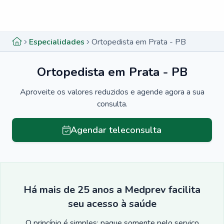
Menu lateral
Menu lateral
Especialidades
Ortopedista em Prata - PB
Ortopedista em Prata - PB
Aproveite os valores reduzidos e agende agora a sua
consulta.
Agendar teleconsulta
Há mais de 25 anos a Medprev facilita
seu acesso à saúde
O princípio é simples: pague somente pelo serviço