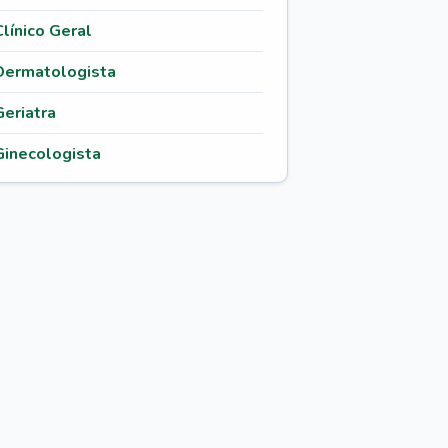
Clínico Geral
Dermatologista
Geriatra
Ginecologista