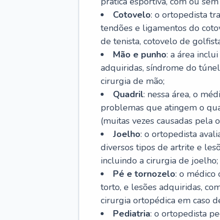
prática esportiva, com ou sem 
Cotovelo
: o ortopedista t
tendões e ligamentos do cotov
de tenista, cotovelo de golfis
Mão e punho
: a área incl
adquiridas, síndrome do túnel 
cirurgia de mão;
Quadril
: nessa área, o méd
problemas que atingem o quad
(muitas vezes causadas pela o
Joelho
: o ortopedista aval
diversos tipos de artrite e le
incluindo a cirurgia de joelho;
Pé e tornozelo
: o médico 
torto, e lesões adquiridas, co
cirurgia ortopédica em caso de
Pediatria
: o ortopedista p