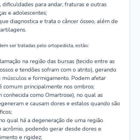
 dificuldades para andar, fraturas e outras
as e adolescentes;
 que diagnostica e trata o câncer ósseo, além de
artilagens.
em ser tratadas pelo ortopedista, estão:
flamação na região das bursas (tecido entre as
ossos e tendões sofram com o atrito), gerando
os músculos e formigamento. Podem afetar
 é comum principalmente nos ombros;
 conhecida como Omartrose), no qual as
degeneram e causam dores e estalos quando são
icos;
, no qual há a degeneração de uma região
e o acrômio, podendo gerar desde dores e
imento e rigidez;