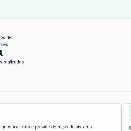
tos de
ames
l
 realizados
agnostica, trata e previne doenças do sistema