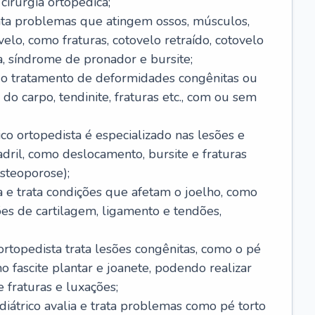
cirurgia ortopédica;
rata problemas que atingem ossos, músculos,
elo, como fraturas, cotovelo retraído, cotovelo
ta, síndrome de pronador e bursite;
ui o tratamento de deformidades congênitas ou
do carpo, tendinite, fraturas etc., com ou sem
ico ortopedista é especializado nas lesões e
ril, como deslocamento, bursite e fraturas
steoporose);
ia e trata condições que afetam o joelho, como
sões de cartilagem, ligamento e tendões,
ortopedista trata lesões congênitas, como o pé
mo fascite plantar e joanete, podendo realizar
 fraturas e luxações;
ediátrico avalia e trata problemas como pé torto