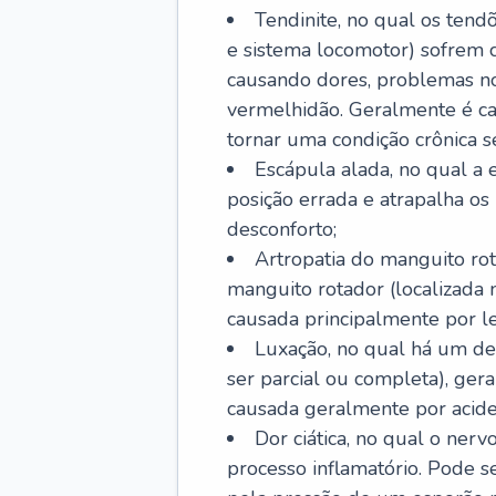
Tendinite, no qual os tendõ
e sistema locomotor) sofrem 
causando dores, problemas no
vermelhidão. Geralmente é ca
tornar uma condição crônica se
Escápula alada, no qual a e
posição errada e atrapalha o
desconforto;
Artropatia do manguito rot
manguito rotador (localizada
causada principalmente por les
Luxação, no qual há um de
ser parcial ou completa), ger
causada geralmente por aciden
Dor ciática, no qual o ner
processo inflamatório. Pode s