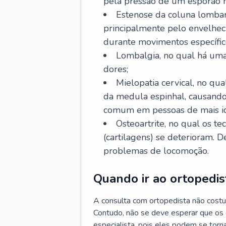
pela pressão de um esporão n
Estenose da coluna lombar
principalmente pelo envelhec
durante movimentos específic
Lombalgia, no qual há uma
dores;
Mielopatia cervical, no q
da medula espinhal, causando
comum em pessoas de mais i
Osteoartrite, no qual os te
(cartilagens) se deterioram. 
problemas de locomoção.
Quando ir ao ortopedis
A consulta com ortopedista não costu
Contudo, não se deve esperar que os
especialista, pois eles podem se torna