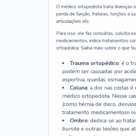
O médico ortopedista trata doenças o
perda de função, fraturas, torções e 
articulações etc.
Para isso, ele faz consultas, solicita
medicamentos, indica tratamentos como f
ortopédica. Saiba mais sobre o que fa
Trauma ortopédico
: é o t
podem ser causadas por aciden
esportiva, quedas, esmagament
Coluna
: a dor nas costas 
médico ortopedista. Nesse ca
(como hérnia de disco, desvios
tratamento medicamentoso ou 
Ombro
: dedica-se ao trat
bursite e outras lesões que 