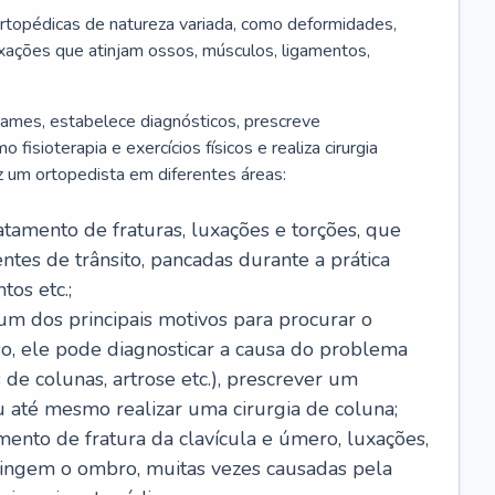
rtopédicas de natureza variada, como deformidades,
luxações que atinjam ossos, músculos, ligamentos,
 exames, estabelece diagnósticos, prescreve
isioterapia e exercícios físicos e realiza cirurgia
z um ortopedista em diferentes áreas:
ratamento de fraturas, luxações e torções, que
tes de trânsito, pancadas durante a prática
os etc.;
é um dos principais motivos para procurar o
so, ele pode diagnosticar a causa do problema
 de colunas, artrose etc.), prescrever um
até mesmo realizar uma cirurgia de coluna;
amento de fratura da clavícula e úmero, luxações,
atingem o ombro, muitas vezes causadas pela