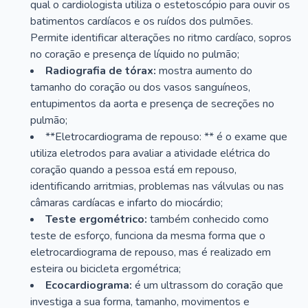
qual o cardiologista utiliza o estetoscópio para ouvir os
batimentos cardíacos e os ruídos dos pulmões.
Permite identificar alterações no ritmo cardíaco, sopros
no coração e presença de líquido no pulmão;
Radiografia de tórax:
mostra aumento do
tamanho do coração ou dos vasos sanguíneos,
entupimentos da aorta e presença de secreções no
pulmão;
**Eletrocardiograma de repouso: ** é o exame que
utiliza eletrodos para avaliar a atividade elétrica do
coração quando a pessoa está em repouso,
identificando arritmias, problemas nas válvulas ou nas
câmaras cardíacas e infarto do miocárdio;
Teste ergométrico:
também conhecido como
teste de esforço, funciona da mesma forma que o
eletrocardiograma de repouso, mas é realizado em
esteira ou bicicleta ergométrica;
Ecocardiograma:
é um ultrassom do coração que
investiga a sua forma, tamanho, movimentos e