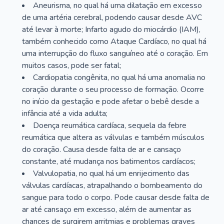
Aneurisma, no qual há uma dilatação em excesso
de uma artéria cerebral, podendo causar desde AVC
até levar à morte; Infarto agudo do miocárdio (IAM),
também conhecido como Ataque Cardíaco, no qual há
uma interrupção do fluxo sanguíneo até o coração. Em
muitos casos, pode ser fatal;
Cardiopatia congênita, no qual há uma anomalia no
coração durante o seu processo de formação. Ocorre
no início da gestação e pode afetar o bebê desde a
infância até a vida adulta;
Doença reumática cardíaca, sequela da febre
reumática que altera as válvulas e também músculos
do coração. Causa desde falta de ar e cansaço
constante, até mudança nos batimentos cardíacos;
Valvulopatia, no qual há um enrijecimento das
válvulas cardíacas, atrapalhando o bombeamento do
sangue para todo o corpo. Pode causar desde falta de
ar até cansaço em excesso, além de aumentar as
chances de surgirem arritmias e problemas graves