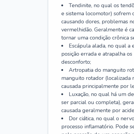
Tendinite, no qual os tendõ
e sistema locomotor) sofrem 
causando dores, problemas no
vermelhidão. Geralmente é ca
tornar uma condição crônica se
Escápula alada, no qual a e
posição errada e atrapalha o
desconforto;
Artropatia do manguito rot
manguito rotador (localizada
causada principalmente por les
Luxação, no qual há um de
ser parcial ou completa), ger
causada geralmente por aciden
Dor ciática, no qual o ner
processo inflamatório. Pode s