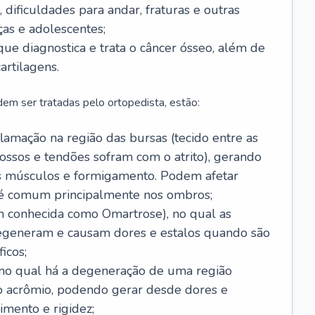
 dificuldades para andar, fraturas e outras
as e adolescentes;
 que diagnostica e trata o câncer ósseo, além de
artilagens.
em ser tratadas pelo ortopedista, estão:
flamação na região das bursas (tecido entre as
ossos e tendões sofram com o atrito), gerando
os músculos e formigamento. Podem afetar
 é comum principalmente nos ombros;
 conhecida como Omartrose), no qual as
degeneram e causam dores e estalos quando são
icos;
, no qual há a degeneração de uma região
e o acrômio, podendo gerar desde dores e
imento e rigidez;