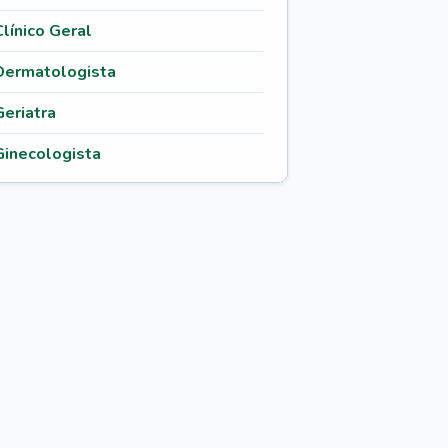
Clínico Geral
Dermatologista
Geriatra
Ginecologista