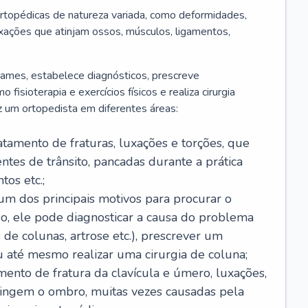
rtopédicas de natureza variada, como deformidades,
luxações que atinjam ossos, músculos, ligamentos,
 exames, estabelece diagnósticos, prescreve
isioterapia e exercícios físicos e realiza cirurgia
z um ortopedista em diferentes áreas:
ratamento de fraturas, luxações e torções, que
tes de trânsito, pancadas durante a prática
os etc.;
é um dos principais motivos para procurar o
so, ele pode diagnosticar a causa do problema
 de colunas, artrose etc.), prescrever um
até mesmo realizar uma cirurgia de coluna;
amento de fratura da clavícula e úmero, luxações,
atingem o ombro, muitas vezes causadas pela