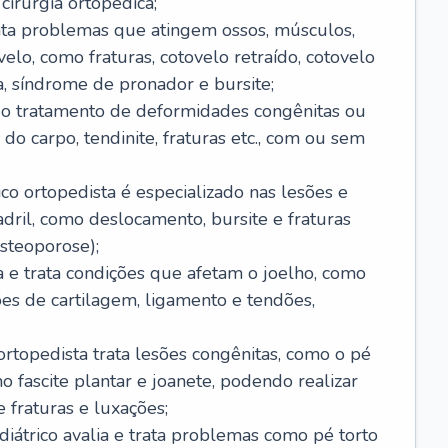
cirurgia ortopédica;
rata problemas que atingem ossos, músculos,
elo, como fraturas, cotovelo retraído, cotovelo
ta, síndrome de pronador e bursite;
ui o tratamento de deformidades congênitas ou
do carpo, tendinite, fraturas etc., com ou sem
ico ortopedista é especializado nas lesões e
ril, como deslocamento, bursite e fraturas
steoporose);
ia e trata condições que afetam o joelho, como
sões de cartilagem, ligamento e tendões,
ortopedista trata lesões congênitas, como o pé
mo fascite plantar e joanete, podendo realizar
 fraturas e luxações;
ediátrico avalia e trata problemas como pé torto