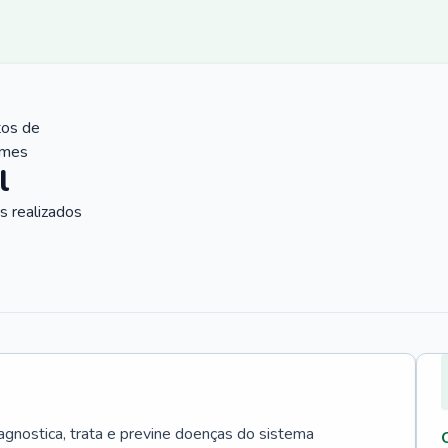
tos de
ames
l
 realizados
agnostica, trata e previne doenças do sistema