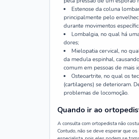
pela pressão de um esporão n
Estenose da coluna lombar
principalmente pelo envelhec
durante movimentos específic
Lombalgia, no qual há uma
dores;
Mielopatia cervical, no q
da medula espinhal, causando
comum em pessoas de mais i
Osteoartrite, no qual os te
(cartilagens) se deterioram. 
problemas de locomoção.
Quando ir ao ortopedis
A consulta com ortopedista não costu
Contudo, não se deve esperar que os
especialista, pois eles podem se torna