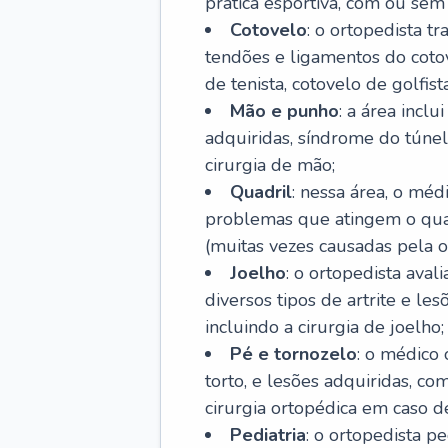
prática esportiva, com ou sem 
Cotovelo
: o ortopedista t
tendões e ligamentos do cotov
de tenista, cotovelo de golfis
Mão e punho
: a área incl
adquiridas, síndrome do túnel 
cirurgia de mão;
Quadril
: nessa área, o méd
problemas que atingem o quad
(muitas vezes causadas pela o
Joelho
: o ortopedista aval
diversos tipos de artrite e le
incluindo a cirurgia de joelho;
Pé e tornozelo
: o médico 
torto, e lesões adquiridas, co
cirurgia ortopédica em caso de
Pediatria
: o ortopedista p