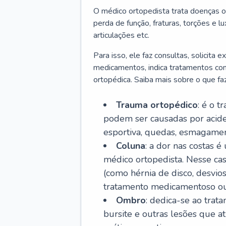
O médico ortopedista trata doenças o
perda de função, fraturas, torções e 
articulações etc.
Para isso, ele faz consultas, solicita
medicamentos, indica tratamentos como f
ortopédica. Saiba mais sobre o que fa
Trauma ortopédico
: é o t
podem ser causadas por aciden
esportiva, quedas, esmagament
Coluna
: a dor nas costas 
médico ortopedista. Nesse ca
(como hérnia de disco, desvios
tratamento medicamentoso ou 
Ombro
: dedica-se ao trat
bursite e outras lesões que 