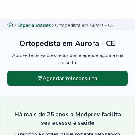
Menu lateral
Menu lateral
Especialidades
Ortopedista em Aurora - CE
Ortopedista em Aurora - CE
Aproveite os valores reduzidos e agende agora a sua
consulta.
Agendar teleconsulta
Há mais de 25 anos a Medprev facilita
seu acesso à saúde
O princípio é simples: pague somente pelo serviço