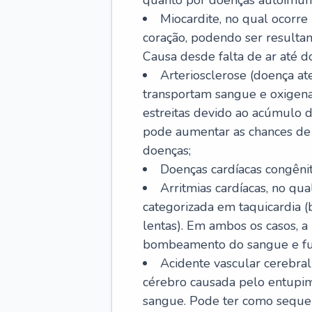
quanto por doenças autoimune
Miocardite, no qual ocorr
coração, podendo ser resultant
Causa desde falta de ar até do
Arteriosclerose (doença ate
transportam sangue e oxigena
estreitas devido ao acúmulo 
pode aumentar as chances de s
doenças;
Doenças cardíacas congênit
Arritmias cardíacas, no qua
categorizada em taquicardia (b
lentas). Em ambos os casos, 
bombeamento do sangue e fu
Acidente vascular cerebral
cérebro causada pelo entupim
sangue. Pode ter como sequel