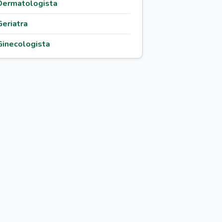
Dermatologista
Geriatra
Ginecologista