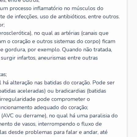
s, entre outros;
e um processo inflamatório no músculos do
e de infecções, uso de antibióticos, entre outros.
r;
rosclerótica), no qual as artérias (canais que
m o coração e outros sistemas do corpo) ficam
de gordura, por exemplo. Quando não tratada,
urgir infartos, aneurismas entre outras
as;
l há alteração nas batidas do coração. Pode ser
atidas aceleradas) ou bradicardias (batidas
a irregularidade pode comprometer o
ncionamento adequado do coração;
 (AVC ou derrame), no qual há uma paralisia do
ento de vasos, interrompendo o fluxo de
as desde problemas para falar e andar, até