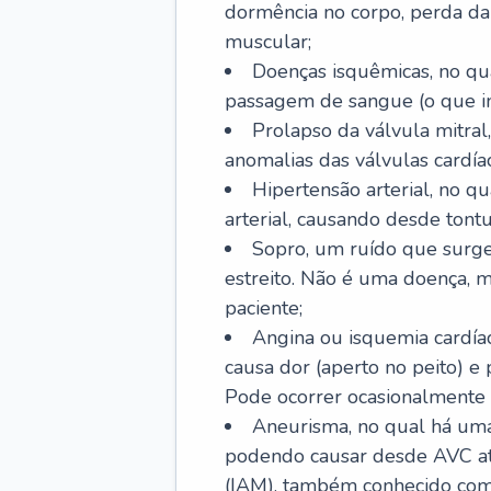
dormência no corpo, perda da 
muscular;
Doenças isquêmicas, no qua
passagem de sangue (o que inc
Prolapso da válvula mitra
anomalias das válvulas cardíac
Hipertensão arterial, no q
arterial, causando desde tontu
Sopro, um ruído que surg
estreito. Não é uma doença, m
paciente;
Angina ou isquemia cardía
causa dor (aperto no peito) e
Pode ocorrer ocasionalmente 
Aneurisma, no qual há uma
podendo causar desde AVC até
(IAM), também conhecido com