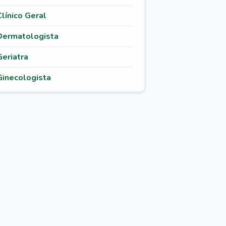
Clínico Geral
Dermatologista
Geriatra
Ginecologista