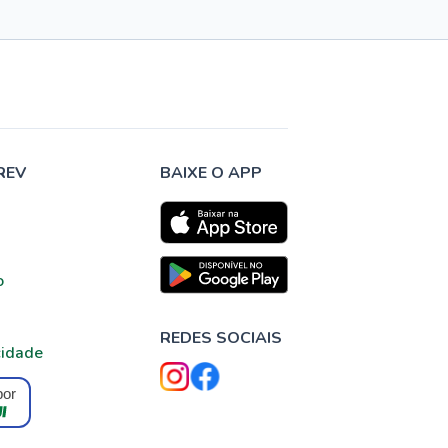
REV
BAIXE O APP
o
REDES SOCIAIS
cidade
por