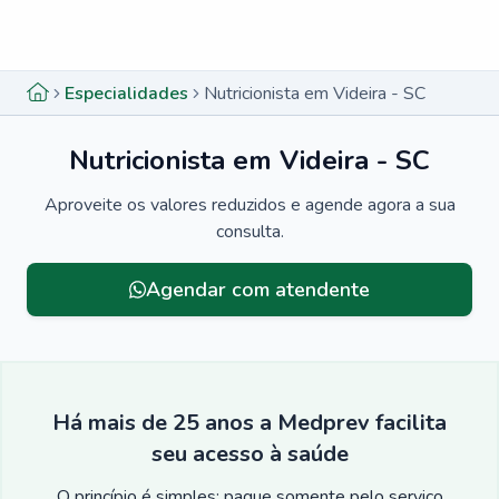
Menu lateral
Menu lateral
Especialidades
Nutricionista em Videira - SC
Nutricionista em Videira - SC
Aproveite os valores reduzidos e agende agora a sua
consulta.
Agendar com atendente
Há mais de 25 anos a Medprev facilita
seu acesso à saúde
O princípio é simples: pague somente pelo serviço