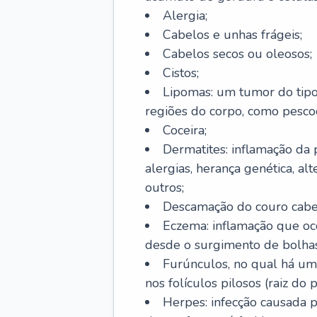
Alergia;
Cabelos e unhas frágeis;
Cabelos secos ou oleosos;
Cistos;
Lipomas: um tumor do tip
regiões do corpo, como pescoç
Coceira;
Dermatites: inflamação da 
alergias, herança genética, al
outros;
Descamação do couro cabel
Eczema: inflamação que oc
desde o surgimento de bolhas
Furúnculos, no qual há um
nos folículos pilosos (raiz do
Herpes: infecção causada 