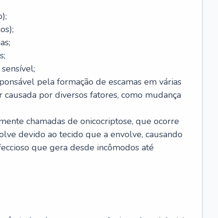
);
os);
as;
s;
sensível;
sponsável pela formação de escamas em várias
r causada por diversos fatores, como mudança
lmente chamadas de onicocriptose, que ocorre
lve devido ao tecido que a envolve, causando
nfeccioso que gera desde incômodos até