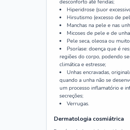
desconforto até feridas;
Hiperidrose (suor excessivo
Hirsutismo (excesso de pel
Manchas na pele e nas unh
Micoses de pele e de unha
Pele seca, oleosa ou muito 
Psoríase: doença que é re
regiões do corpo, podendo se
climática e estresse;
Unhas encravadas, origina
quando a unha não se desenvo
um processo inflamatório e i
secreções;
Verrugas.
Dermatologia cosmiátrica