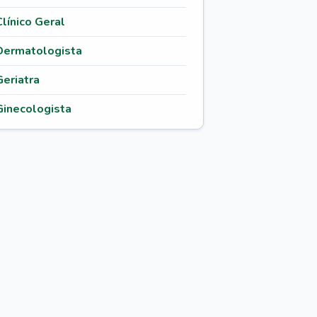
Clínico Geral
Dermatologista
Geriatra
Ginecologista