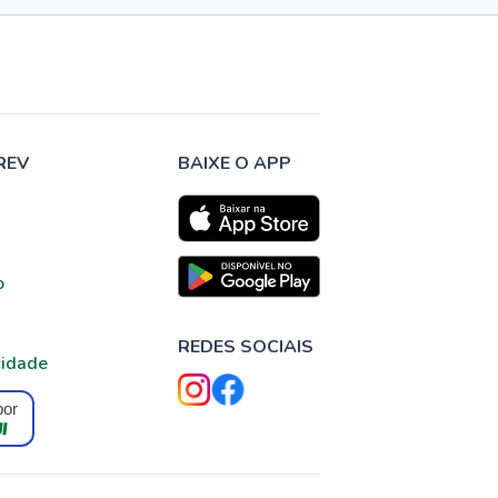
REV
BAIXE O APP
o
REDES SOCIAIS
cidade
por