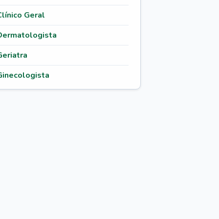
Clínico Geral
Dermatologista
Geriatra
Ginecologista