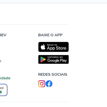
REV
BAIXE O APP
o
REDES SOCIAIS
cidade
por