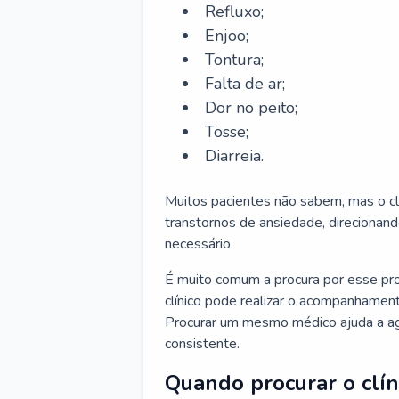
Refluxo;
Enjoo;
Tontura;
Falta de ar;
Dor no peito;
Tosse;
Diarreia.
Muitos pacientes não sabem, mas o cl
transtornos de ansiedade, direcionand
necessário.
É muito comum a procura por esse pr
clínico pode realizar o acompanhament
Procurar um mesmo médico ajuda a agil
consistente.
Quando procurar o clín