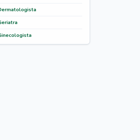
Dermatologista
Geriatra
Ginecologista