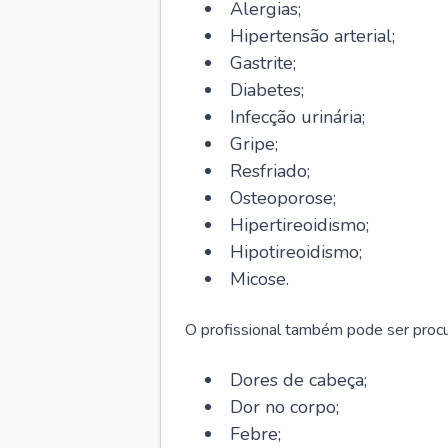
Alergias;
Hipertensão arterial;
Gastrite;
Diabetes;
Infecção urinária;
Gripe;
Resfriado;
Osteoporose;
Hipertireoidismo;
Hipotireoidismo;
Micose.
O profissional também pode ser pro
Dores de cabeça;
Dor no corpo;
Febre;