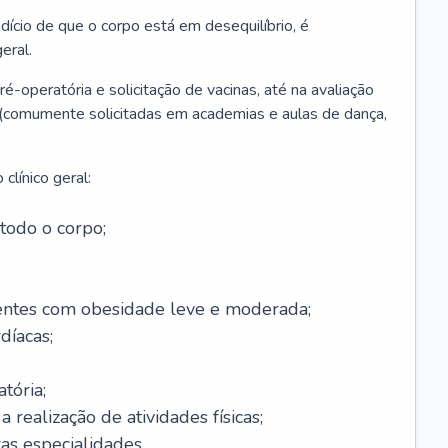
ício de que o corpo está em desequilíbrio, é
eral.
é-operatória e solicitação de vacinas, até na avaliação
as (comumente solicitadas em academias e aulas de dança,
clínico geral:
todo o corpo;
ntes com obesidade leve e moderada;
díacas;
tória;
 realização de atividades físicas;
s especialidades.