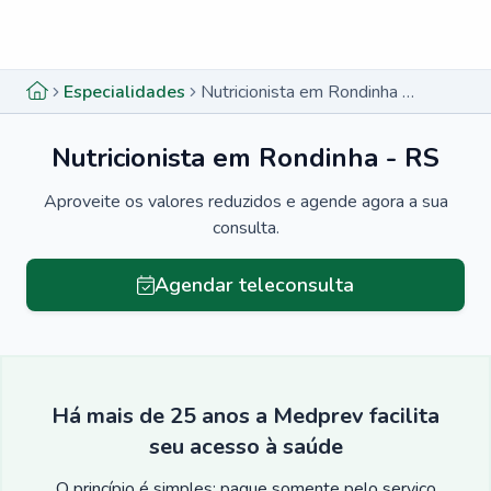
Menu lateral
Menu lateral
Especialidades
Nutricionista em Rondinha - RS
Nutricionista em Rondinha - RS
Aproveite os valores reduzidos e agende agora a sua
consulta.
Agendar teleconsulta
Há mais de 25 anos a Medprev facilita
seu acesso à saúde
O princípio é simples: pague somente pelo serviço