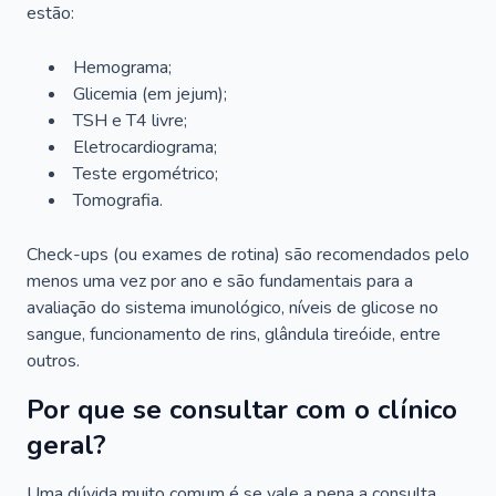
estão:
Hemograma;
Glicemia (em jejum);
TSH e T4 livre;
Eletrocardiograma;
Teste ergométrico;
Tomografia.
Check-ups (ou exames de rotina) são recomendados pelo
menos uma vez por ano e são fundamentais para a
avaliação do sistema imunológico, níveis de glicose no
sangue, funcionamento de rins, glândula tireóide, entre
outros.
Por que se consultar com o clínico
geral?
Uma dúvida muito comum é se vale a pena a consulta