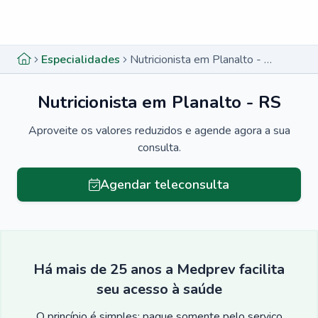
Menu lateral
Menu lateral
Especialidades
Nutricionista em Planalto - RS
Nutricionista em Planalto - RS
Aproveite os valores reduzidos e agende agora a sua
consulta.
Agendar teleconsulta
Há mais de 25 anos a Medprev facilita
seu acesso à saúde
O princípio é simples: pague somente pelo serviço