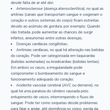
desde falta de ar até dor;
Arteriosclerose (doença aterosclerótica), no qual as
artérias (canais que transportam sangue e oxigenam o
coração e outros sistemas do corpo) ficam estreitas
devido ao acúmulo de gordura, por exemplo. Quando
não tratada, pode aumentar as chances de surgir
infartos, aneurismas entre outras doenças;
Doenças cardíacas congênitas;
Arritmias cardíacas, no qual há alteração nas batidas
do coração. Pode ser categorizada em taquicardia
(batidas aceleradas) ou bradicardias (batidas lentas).
Em ambos os casos, a irregularidade pode
comprometer o bombeamento do sangue e
funcionamento adequado do coração;
Acidente vascular cerebral (AVC ou derrame), no
qual há uma paralisia do cérebro causada pelo
entupimento de vasos, interrompendo o fluxo de
sangue. Pode ter como sequelas desde problemas
para falar e andar, até dormência no corpo, perda da