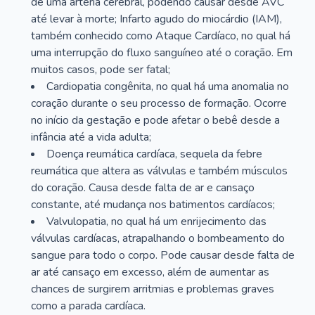
de uma artéria cerebral, podendo causar desde AVC
até levar à morte; Infarto agudo do miocárdio (IAM),
também conhecido como Ataque Cardíaco, no qual há
uma interrupção do fluxo sanguíneo até o coração. Em
muitos casos, pode ser fatal;
Cardiopatia congênita, no qual há uma anomalia no
coração durante o seu processo de formação. Ocorre
no início da gestação e pode afetar o bebê desde a
infância até a vida adulta;
Doença reumática cardíaca, sequela da febre
reumática que altera as válvulas e também músculos
do coração. Causa desde falta de ar e cansaço
constante, até mudança nos batimentos cardíacos;
Valvulopatia, no qual há um enrijecimento das
válvulas cardíacas, atrapalhando o bombeamento do
sangue para todo o corpo. Pode causar desde falta de
ar até cansaço em excesso, além de aumentar as
chances de surgirem arritmias e problemas graves
como a parada cardíaca.