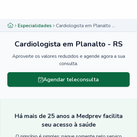
Menu lateral
Menu lateral
Especialidades
Cardiologista em Planalto - RS
Cardiologista em Planalto - RS
Aproveite os valores reduzidos e agende agora a sua
consulta.
Agendar teleconsulta
Há mais de 25 anos a Medprev facilita
seu acesso à saúde
O princípio é simples: pague somente pelo serviço