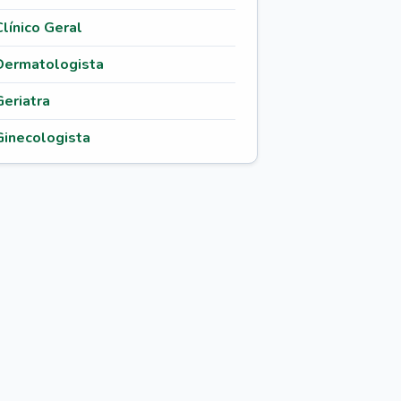
Clínico Geral
Dermatologista
Geriatra
Ginecologista