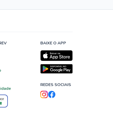
REV
BAIXE O APP
o
REDES SOCIAIS
cidade
por