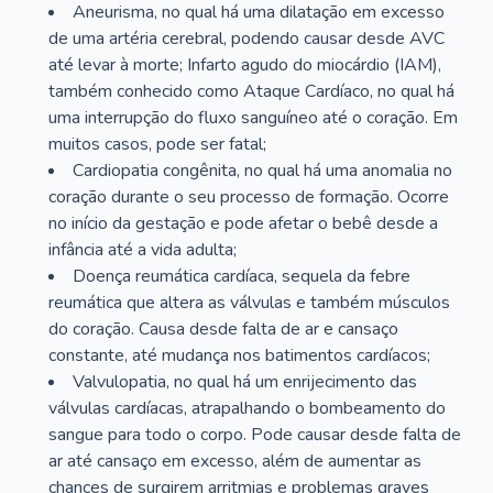
Aneurisma, no qual há uma dilatação em excesso
de uma artéria cerebral, podendo causar desde AVC
até levar à morte; Infarto agudo do miocárdio (IAM),
também conhecido como Ataque Cardíaco, no qual há
uma interrupção do fluxo sanguíneo até o coração. Em
muitos casos, pode ser fatal;
Cardiopatia congênita, no qual há uma anomalia no
coração durante o seu processo de formação. Ocorre
no início da gestação e pode afetar o bebê desde a
infância até a vida adulta;
Doença reumática cardíaca, sequela da febre
reumática que altera as válvulas e também músculos
do coração. Causa desde falta de ar e cansaço
constante, até mudança nos batimentos cardíacos;
Valvulopatia, no qual há um enrijecimento das
válvulas cardíacas, atrapalhando o bombeamento do
sangue para todo o corpo. Pode causar desde falta de
ar até cansaço em excesso, além de aumentar as
chances de surgirem arritmias e problemas graves