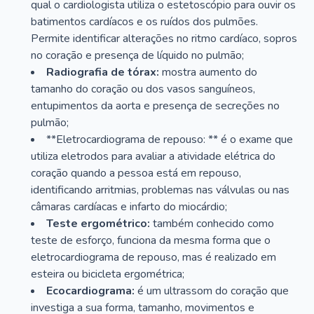
qual o cardiologista utiliza o estetoscópio para ouvir os
batimentos cardíacos e os ruídos dos pulmões.
Permite identificar alterações no ritmo cardíaco, sopros
no coração e presença de líquido no pulmão;
Radiografia de tórax:
mostra aumento do
tamanho do coração ou dos vasos sanguíneos,
entupimentos da aorta e presença de secreções no
pulmão;
**Eletrocardiograma de repouso: ** é o exame que
utiliza eletrodos para avaliar a atividade elétrica do
coração quando a pessoa está em repouso,
identificando arritmias, problemas nas válvulas ou nas
câmaras cardíacas e infarto do miocárdio;
Teste ergométrico:
também conhecido como
teste de esforço, funciona da mesma forma que o
eletrocardiograma de repouso, mas é realizado em
esteira ou bicicleta ergométrica;
Ecocardiograma:
é um ultrassom do coração que
investiga a sua forma, tamanho, movimentos e