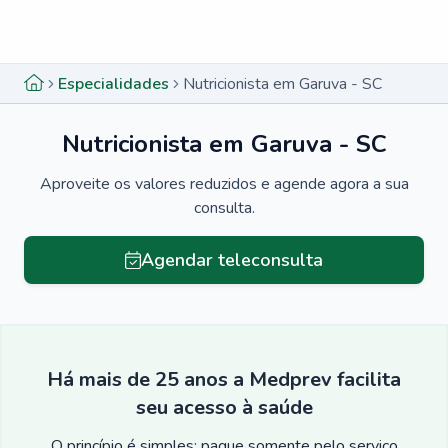
Menu lateral
Menu lateral
Especialidades
Nutricionista em Garuva - SC
Nutricionista em Garuva - SC
Aproveite os valores reduzidos e agende agora a sua
consulta.
Agendar teleconsulta
Há mais de 25 anos a Medprev facilita
seu acesso à saúde
O princípio é simples: pague somente pelo serviço