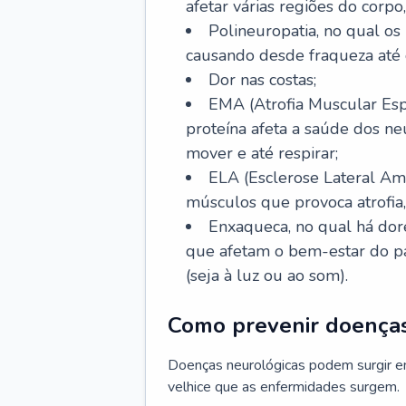
afetar várias regiões do corpo,
Polineuropatia, no qual os 
causando desde fraqueza até 
Dor nas costas;
EMA (Atrofia Muscular Esp
proteína afeta a saúde dos n
mover e até respirar;
ELA (Esclerose Lateral Ami
músculos que provoca atrofia
Enxaqueca, no qual há dore
que afetam o bem-estar do pa
(seja à luz ou ao som).
Como prevenir doenças
Doenças neurológicas podem surgir e
velhice que as enfermidades surgem.