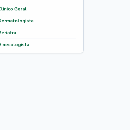
Clínico Geral
Dermatologista
Geriatra
Ginecologista