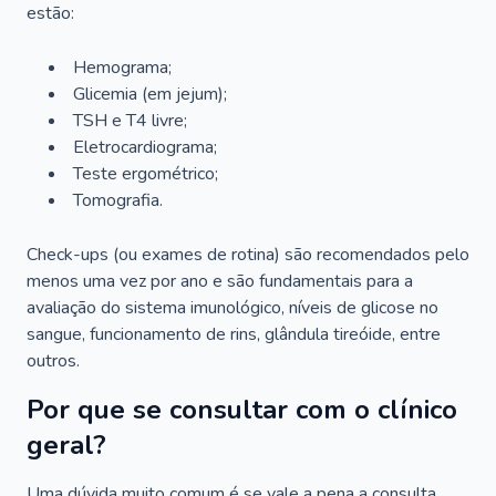
estão:
Hemograma;
Glicemia (em jejum);
TSH e T4 livre;
Eletrocardiograma;
Teste ergométrico;
Tomografia.
Check-ups (ou exames de rotina) são recomendados pelo
menos uma vez por ano e são fundamentais para a
avaliação do sistema imunológico, níveis de glicose no
sangue, funcionamento de rins, glândula tireóide, entre
outros.
Por que se consultar com o clínico
geral?
Uma dúvida muito comum é se vale a pena a consulta