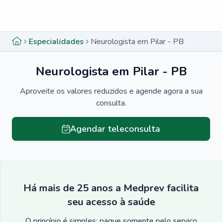
Menu lateral
Menu lateral
Especialidades
Neurologista em Pilar - PB
Neurologista em Pilar - PB
Aproveite os valores reduzidos e agende agora a sua
consulta.
Agendar teleconsulta
Há mais de 25 anos a Medprev facilita
seu acesso à saúde
O princípio é simples: pague somente pelo serviço