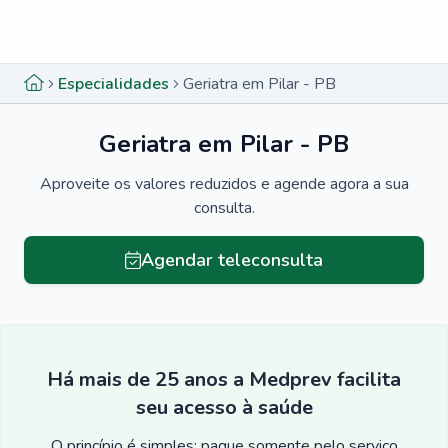
Menu lateral
Menu lateral
Especialidades
Geriatra em Pilar - PB
Geriatra em Pilar - PB
Aproveite os valores reduzidos e agende agora a sua
consulta.
Agendar teleconsulta
Há mais de 25 anos a Medprev facilita
seu acesso à saúde
O princípio é simples: pague somente pelo serviço