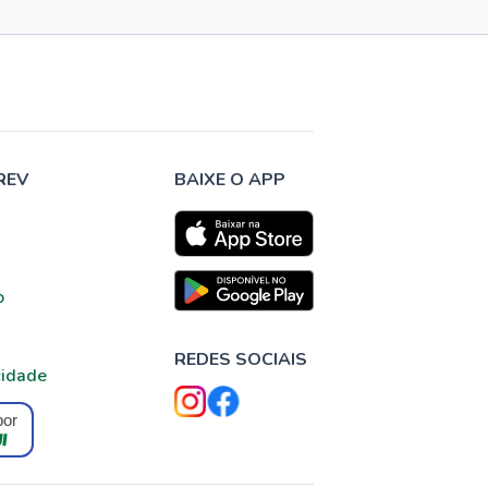
REV
BAIXE O APP
o
REDES SOCIAIS
cidade
por