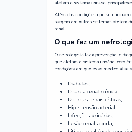
afetam o sistema urinário, principalme
Além das condições que se originam n
surgem em outros sistemas afetam di
renal.
O que faz um nefrologi
O nefrologista faz a prevenção, o di
que afetam o sistema urinário, com ên
condições em que esse médico atua s
Diabetes;
Doença renal crônica;
Doenças renais císticas;
Hipertensão arterial;
Infecções urinárias;
Lesão renal aguda;
Litíase renal (pedra nos rins