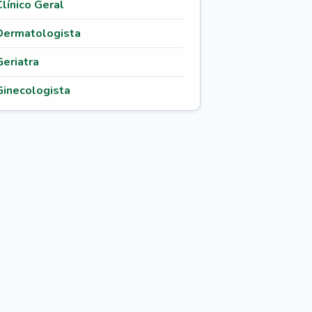
Clínico Geral
Dermatologista
Geriatra
Ginecologista