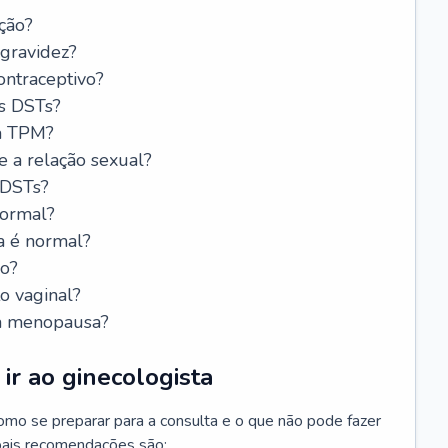
ção?
 gravidez?
ntraceptivo?
s DSTs?
da TPM?
e a relação sexual?
 DSTs?
normal?
a é normal?
do?
o vaginal?
da menopausa?
ir ao ginecologista
mo se preparar para a consulta e o que não pode fazer
cipais recomendações são: