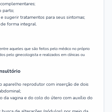
s complementares;
 parto;
sugerir tratamentos para seus sintomas;
de forma integral.
ntre aqueles que são feitos pelo médico no próprio
dos pelo ginecologista e realizados em clínicas ou
nsultório
o aparelho reprodutor com inserção de dois
abdominal;
o da vagina e do colo do útero com auxílio do
:
busca de alterações (nódulos) por meio da