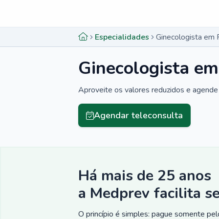
Menu lateral
Menu lateral
Especialidades
Ginecologista em 
Ginecologista em
Aproveite os valores reduzidos e agende 
Agendar teleconsulta
Há mais de 25 anos
a Medprev facilita s
O princípio é simples: pague somente pelo