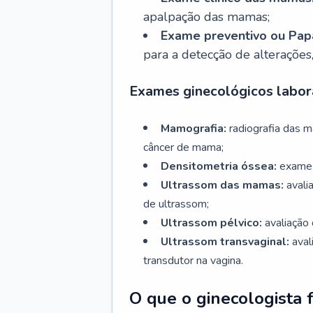
apalpação das mamas;
Exame preventivo ou Papa
para a detecção de alterações
Exames ginecológicos labora
Mamografia:
radiografia das 
câncer de mama;
Densitometria óssea:
exame 
Ultrassom das mamas:
avali
de ultrassom;
Ultrassom pélvico:
avaliação 
Ultrassom transvaginal:
aval
transdutor na vagina.
O que o ginecologista 