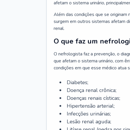
afetam o sistema urinário, principalme
Além das condições que se originam n
surgem em outros sistemas afetam di
renal.
O que faz um nefrologi
O nefrologista faz a prevenção, o di
que afetam o sistema urinário, com ên
condições em que esse médico atua s
Diabetes;
Doença renal crônica;
Doenças renais císticas;
Hipertensão arterial;
Infecções urinárias;
Lesão renal aguda;
Litíase renal (pedra nos rins