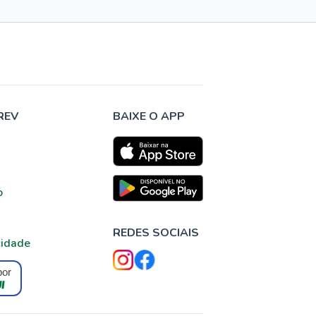
REV
BAIXE O APP
o
REDES SOCIAIS
cidade
por