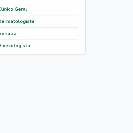
Clínico Geral
Dermatologista
Geriatra
Ginecologista