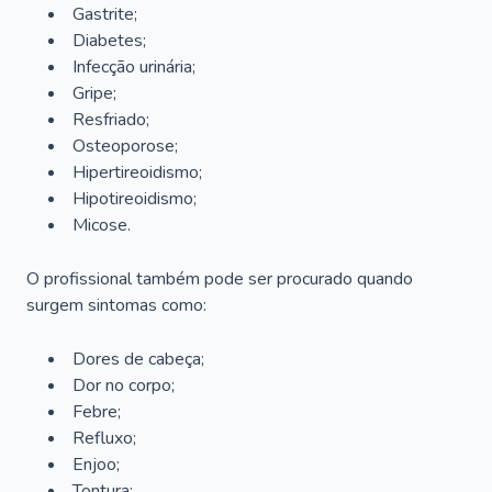
Gastrite;
Diabetes;
Infecção urinária;
Gripe;
Resfriado;
Osteoporose;
Hipertireoidismo;
Hipotireoidismo;
Micose.
O profissional também pode ser procurado quando
surgem sintomas como:
Dores de cabeça;
Dor no corpo;
Febre;
Refluxo;
Enjoo;
Tontura;