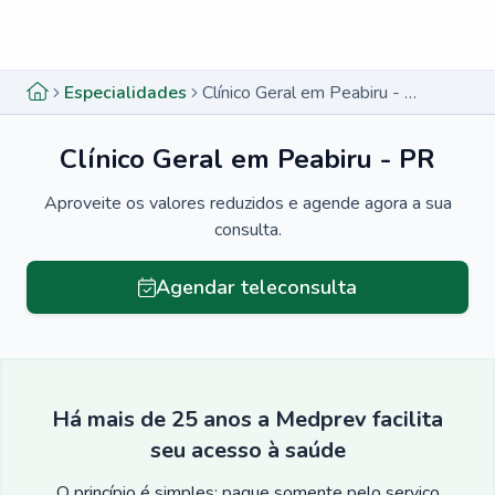
Menu lateral
Menu lateral
Especialidades
Clínico Geral em Peabiru - PR
Clínico Geral em Peabiru - PR
Aproveite os valores reduzidos e agende agora a sua
consulta.
Agendar teleconsulta
Há mais de 25 anos a Medprev facilita
seu acesso à saúde
O princípio é simples: pague somente pelo serviço