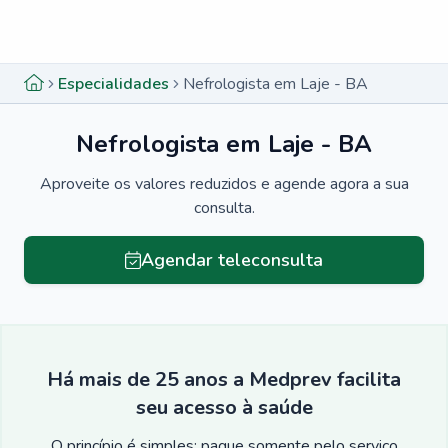
Menu lateral
Menu lateral
Especialidades
Nefrologista em Laje - BA
Nefrologista em Laje - BA
Aproveite os valores reduzidos e agende agora a sua
consulta.
Agendar teleconsulta
Há mais de 25 anos a Medprev facilita
seu acesso à saúde
O princípio é simples: pague somente pelo serviço